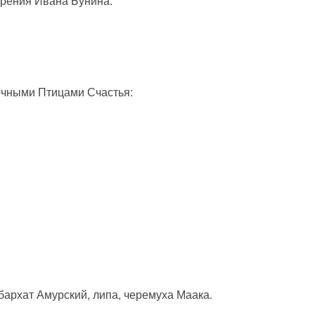
ворения Ивана Бунина:
зочными Птицами Счастья:
 бархат Амурский, липа, черемуха Маака.