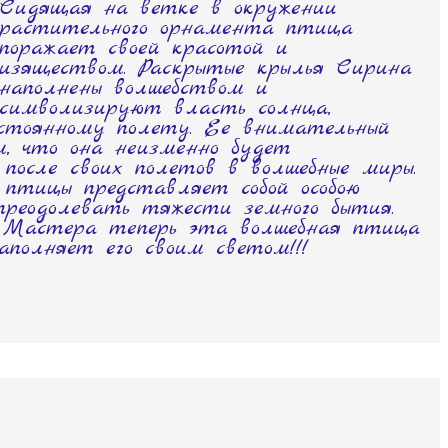
Сидящая на ветке в окружении
растительного орнамента птица
поражает своей красотой и
изяществом. Раскрытые крылья Сирина
наполнены волшебством и
символизируют власть солнца,
остоянному полету. Ее внимательный
, что она неизменно будет
после своих полетов в волшебные миры.
птицы представляет собой особою
 преодолевать тяжести земного бытия.
 Мастера теперь эта волшебная птица
аполняет его своим светом!!!