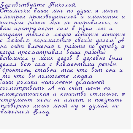
Здравствуйте Николай.
Стамески ваши мне по душе, я много
смотрел производителей и именитых и
частных ничего мне не понравилось, а
ваш инструмент сам в руки лег и
отдаёт теплом людей которые которые
с любовью занимаются своим делом. А
на счёт влечения к работе по дереву я
когда просматривал ваши работы
вспомнил у моих дедов в деревне были
делал всю сам с элементами резьбы,
 фронтоны, ставни, так что вот они и
а то что вы помогаете людям
ваши ролики наполнены домашней
 просматривать. А на счет цены на
емократическая и качество отличное, я
нструмент цены не имеет, и покупать
 проверено лично мной ну я думаю не
уважением Влад.