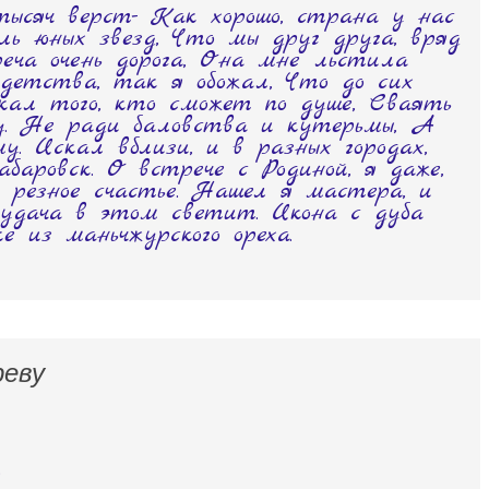
ысяч верст- Как хорошо, страна у нас
ль юных звезд, Что мы друг друга, вряд
еча очень дорога, Она мне льстила
детства, так я обожал, Что до сих
скал того, кто сможет по душе, Сваять
ну. Не ради баловства и кутерьмы, А
му. Искал вблизи, и в разных городах,
абаровск. О встрече с Родиной, я даже,
 резное счастье. Нашел я мастера, и
 удача в этом светит. Икона с дуба
 из маньчжурского ореха.
реву
.