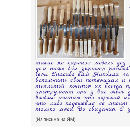
такие же карнизы мебель дед 
дом тоже был украшен резьбой
гены. Спасибо вам Николай з
вспомнить свой потенциал и 
теплотой, хочется их всегда
инструмент она у вас очень д
вообще считаю что хороший и
что либо подешевле не стоит
только мной. До свидания. С 
(Из письма на ЯМ)