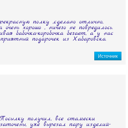
рекрасную полку ,сделано отлично,
 очень хорошо , ничего не повредилось.
вая бабочка-коробочка бегает, а у нас
 приятный подарочек из Хабаровска.
Источник
.
Посылку получил, все стамески
заточены, уже вырезал пару изделий-