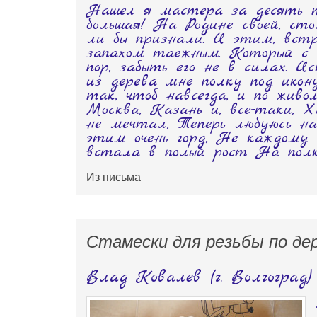
Нашел я мастера за десять т
большая! На Родине своей, сто
ли бы признали. И этим, встр
запахом таежным. Который с 
пор, забыть его не в силах. И
из дерева мне полку под ико
так, чтоб навсегда, и по живо
Москва, Казань и, все-таки, Х
не мечтал, Теперь любуюсь на
этим очень горд, Не каждому
встала в полый рост На полке
Из письма
Стамески для резьбы по де
Влад Ковалев (г. Волгоград)