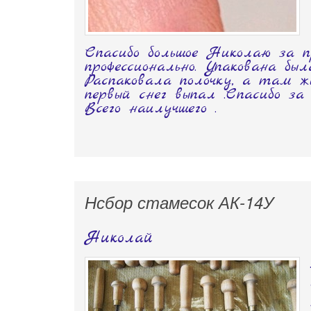
Спасибо большое Николаю за п
профессионально. Упакована была
Распаковала полочку, а там жи
первый снег выпал .Спасибо за
Всего наилучшего .
Нсбор стамесок АК-14У
Николай