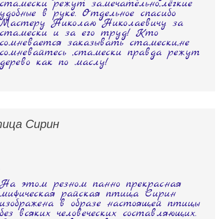
стамески режут замечательно,лёгкие
удобные в руке. Отдельное спасибо
Мастеру Николаю Николаевичу за
стамески и за его труд! Кто
сомневается заказывать стамески,не
сомневайтесь ,стамески правда режут
дерево как по маслу!
тица Сирин
.
На этом резном панно прекрасная
мифическая райская птица Сирин
изображена в образе настоящей птицы
без всяких человеческих составляющих.