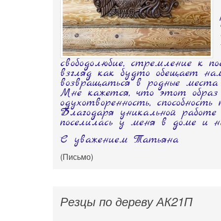
свободолюбие, стремление к п
взгляд как будто обещает нам
возвращаться в родные места 
Мне кажется, что этот образ 
одухотворенность, способность
Благодаря уникальной работе
поселилась у меня в доме и н
С уважением Татьяна
(Письмо)
Резцы по дереву АК21П